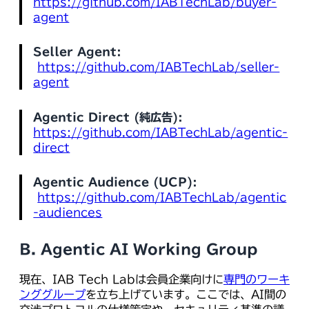
https://github.com/IABTechLab/buyer-
agent
Seller Agent:
https://github.com/IABTechLab/seller-
agent
Agentic Direct (純広告):
https://github.com/IABTechLab/agentic-
direct
Agentic Audience (UCP):
https://github.com/IABTechLab/agentic
-audiences
B. Agentic AI Working Group
現在、IAB Tech Labは会員企業向けに
専門のワーキ
ンググループ
を立ち上げています。ここでは、AI間の